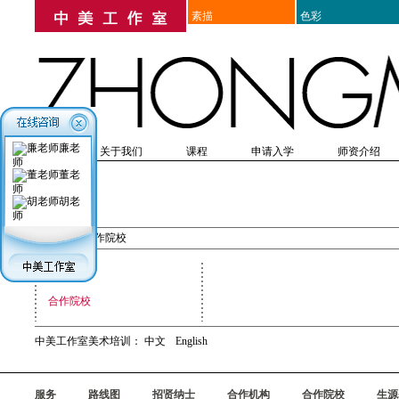
素描
色彩
廉老
首页
关于我们
课程
申请入学
师资介绍
师
高考美术培训
培训历史
教学优势
研究生考前美术培训
在线报名
教学成果
简章
入学表格
美院附中考前培训
入学须知
师资表
教学思想
出国留学美术培训
入学体检
教师介绍
课程设置
办理
教辅
董老
师
胡老
合作院校
师
首页
>
合作院校
合作机构
合作院校
中美工作室美术培训：
中文
English
服务
路线图
招贤纳士
合作机构
合作院校
生源