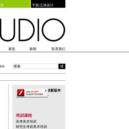
创作
平面/立体设计
展览
新闻
联系我们
训
览
日会
展览预告
毕业合影
展览回顾
新老生见面会
达人秀
lish
搜
此页面上的内容需要较新版本
的 adobe flash player。
培训课程
高考美术培训
研究生考前美术培训