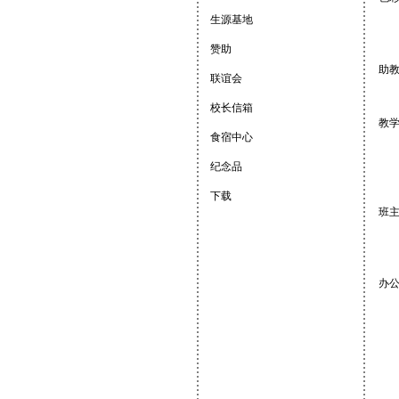
生源基地
赞助
助
联谊会
校长信箱
教
食宿中心
纪念品
下载
班
办