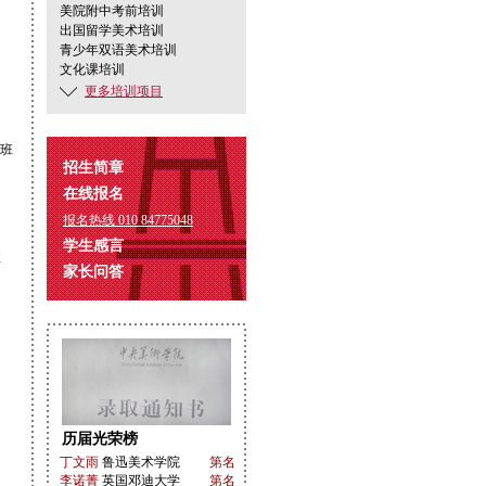
美院附中考前培训
出国留学美术培训
青少年双语美术培训
文化课培训
更多培训项目
班
招生简章
在线报名
报名热线 010 84775048
学生感言
班
家长问答
历届光荣榜
丁文雨
鲁迅美术学院
第名
凡
李诺菁
英国邓迪大学
第名