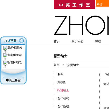
素描
首页
关于我们
课程
高考美术培训
培训历史
教学优势
研究生考前美术培训
在线报名
教学成果
简章
入学
美
廉老
师
董老
招贤纳士
师
胡老
首页
>
招贤纳士
师
服务
岗
路线图
素
招贤纳士
合作机构
合作院校
色