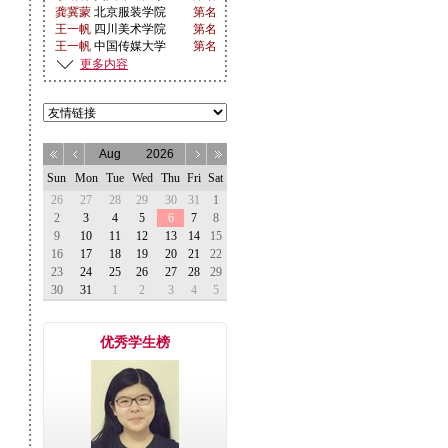
龚冀蒙
北京服装学院
第名
王一帆
四川美术学院
第名
王一帆
中国传媒大学
第名
翟子仪
中央美术学院
第名
更多内容
刘释徽
北京服装学院
第名
刘释徽
清华大学
第名
许洪嘉
香港浸会大学
第名
周昱彤
天津商业大学
第名
许彦侬
浙江工商大学
第名
董思含
北京物资学院
第名
杨乔
吉林动画学院
第名
宁可欣
首都师范大学
第名
王闰琦
北京印刷学院
第名
徐星城
深圳大学
第名
查语晨
武汉理工大学
第名
张岱颐
中国传媒大学
第13名名
单莺
北京工业大学
第6名名
刘绮晗
湖北美术学院
第名
刘绮晗
天津美术学院
第名
刘绮晗
北京工业大学
第17名名
优秀学生榜
爱新觉
中央美术学院
第1名名
罗恒玉
李品翰
硕士
鲁迅美术学院
温心乐
第472名名
中央美术学院
第393名名
温心乐
北京化工大学
第名
罗佳其
山东艺术学院
第9名名