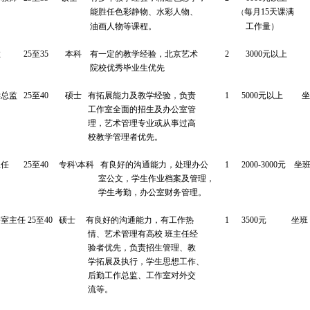
能胜任色彩静物、水彩人物、
每月
15
天课满
（
油画人物等课程。
工作量）
教
25
至
35
本科
有一定的教学经验，北京艺术
2
3000
元以上
院校优秀毕业生优先
学总监
25
至
40
硕士
有拓展能力及教学经验，负责
1
5000
元以上
坐
工作室全面的招生及办公室管
理，艺术管理专业或从事过高
校教学管理
者优先。
主任
25
至
40
专科
\
本科
有良好的沟通能力，处理办公
1 2000-3000
元
坐
室公文，学生作业档案及管理，
学生考勤，办公室财务管理。
公室主任
25
至
40
硕士
有良好的沟通能力，有工作热
1
3500
元
坐班
情、艺术管理有高校
班主任经
验者优先，负责招生管理、教
学拓展及执行，学生思想工作、
后勤工作总监、工作室对外交
流等。