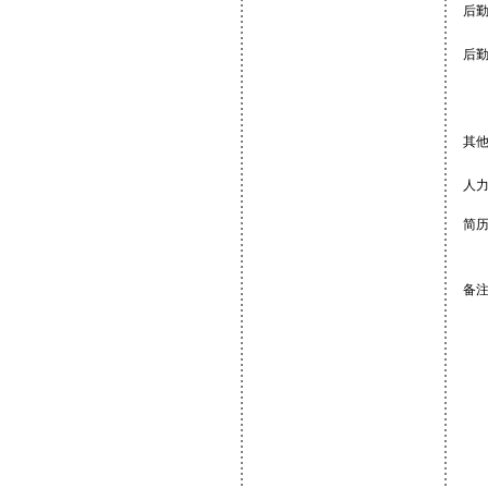
后
后
其
教
人
简
备注