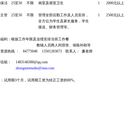
勤保洁
25
至
50
不限
画室及寝室卫生
1
2000
元以上
勤主管
25
至
50
不限
管理全部后勤工作及人员安排，
1
2500
元以上
全方位为学生及家长服务，学生
接送、财务管理等。
他福利：根据工作年限及业绩安排当班工作餐
辅人员两人间宿舍、保险补助等
力资源热线
：
84775048
13501283673
联系人：
廉老师
历信箱：
1483146300@qq.com
zhongmeistudio@sina.com
：试用期3
个月，试用期工资为转正工资的
80%
。