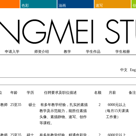
色彩
油画
速写
申请入学
师资介绍
教学
学生作品
学生相册
表格
院附中考前培训
入学须知
师资表
教学思想
出国留学美术培训
入学体检
教师介绍
课程设置
办理入学保险
教辅团队介绍
教学研究
培训项目列表
造型
画室纪实
学生感言
出版物
设计
青少年双语美术培训
参考资料
外出写生
双语国学培训
家长问答
高考动态
生活掠影
其它
文化课培
节日
当前展
生
中文
Eng
位
年龄
学历
任聘要求及职位描述
名额
月薪
备注
描教师
25
至
35
硕士
有多年教学经验，扎实的素描
2
6000
元以上
教学及示范能力，能胜任素描
（
每月
15
天课满
头像、素描静物、速写、创作
工作量）
等课程。
彩教师
25
至
35
硕士
有多年教学经验，精通色彩学，
2
6000
元以上