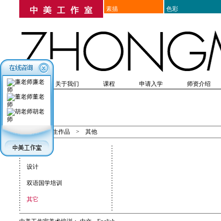
素描
色彩
廉老
首页
关于我们
课程
申请入学
师资介绍
师
高考美术培训
培训历史
教学优势
研究生考前美术培训
在线报名
教学成果
简章
入学表格
美院附中考前培训
入学须知
师资表
教学思想
出国留学美术培训
入学体检
教师介绍
课程设置
办理
教辅
董老
师
胡老
学生作品
师
首页
>
学生作品
>
其他
造型
设计
双语国学培训
其它