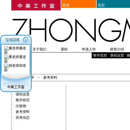
素描
色彩
廉老
首页
关于我们
课程
申请入学
师资介绍
师
高考美术培训
培训历史
教学优势
研究生考前美术培训
在线报名
教学成果
简章
入学表格
美院附中考前培训
入学须知
师资表
教学思想
出国留学美术培训
入学体检
教师介绍
课程设置
办理
教辅
董老
师
胡老
教学
师
首页
>
教学
>
参考资料
教学思想
课程设置
教学研究
出版物
参考资料
高考动态