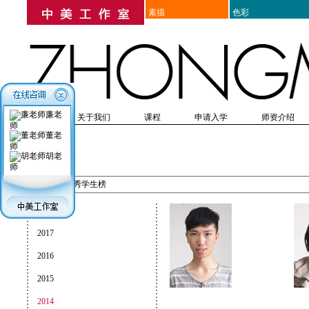
素描
色彩
廉老
首页
关于我们
课程
申请入学
师资介绍
师
高考美术培训
培训历史
教学优势
研究生考前美术培训
在线报名
教学成果
简章
入学表格
美院附中考前培训
入学须知
师资表
教学思想
出国留学美术培训
入学体检
教师介绍
课程设置
办理
教辅
董老
师
胡老
优秀学生榜
师
首页
>
优秀学生榜
2018
2017
2016
2015
2014