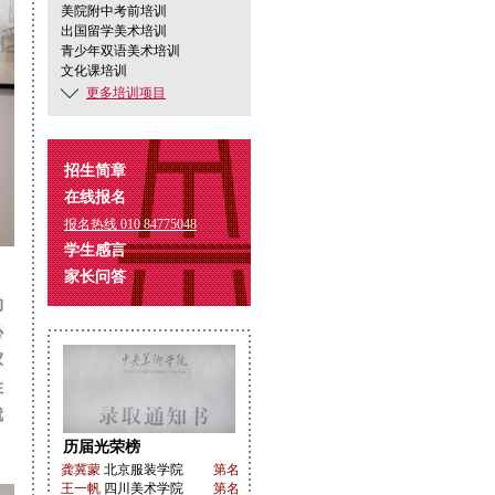
美院附中考前培训
出国留学美术培训
青少年双语美术培训
文化课培训
更多培训项目
招生简章
在线报名
报名热线 010 84775048
学生感言
家长问答
的
心
家
性
就
历届光荣榜
龚冀蒙
北京服装学院
第名
王一帆
四川美术学院
第名
王一帆
中国传媒大学
第名