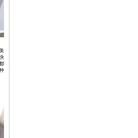
中国传媒大学
杨智慧
第9名
北京工业大学
王佳怡
第名
北京服装学院
梁心慈
第138名
北京服装学院
吴钰坤
第名
北京林业大学
吴钰坤
第名
北京工业大学
枣晨
第名
北京工业大学
刘竹
第名
中国传媒大学
王梓伊
第名
首都经贸大学
张诗婉
第名
美
北印中传双培
祝苇杭
第名
鲁迅美术学院
冯思宁
第1名
快
鲁迅美术学院
王俊达
第名
都
鲁迅美术学院
胡晋维
第名
种
广州美术学院
王煜栋
第名
湖北美术学院
赵明莉
第名
山东艺术学院
孙明
第名
南开大学
孙明
第名
西安交通大学
顾十三
第名
内蒙古师范大
丫
何铎亮
第名
学
中央美术学院
徐 竹
第2名
设计学院
北京电影学院
庄 园
第3名
中央美术学院
李文怡
第6名
造型学院
中央美术学院
徐 进
第15名
设计学院
中央美术学院
淡星霖
第16名
设计学院
中央美术学院
袁倩欣
第17名
设计学院
中央美术学院
殷子遷
第43名