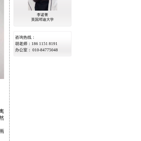
东华大学
李品翰
第名
中央美术学院
第107名名
胡梦怡
上海东华大学
第名
雨凡
李诺菁
龚冀蒙
王一帆
杨晔
南通大学
第名
术学院
英国邓迪大学
北京服装学院
中国传媒大学
谢自清
苏州大学
第名
国语学院
四川美术学院
丁文雨
广州外国语大
第名
凡
蓸雨阳
学
沈阳航空航天
第名
咨询热线：
王天宇
大学
北方工业大学
第名
胡老师：186 1151 8191
陈静航
北京服装学院
第名
办公室： 010-84775048
刘航宇
北京服装学院
第名
王沛尧
扬州大学
第名
王沛尧
四川美术学院
第名
王沛尧
天津美术学院
第名
王宁
武汉纺织大学
第名
王宁
鲁迅美术学院
第名
王宁
中国传媒大学
第名
沈一飞
东北电力大学
第名
赵晨彤
意大利国立美
第名
赵晨彤
术学院
中国戏曲学院
第名
陈梦蝶
鲁迅美术学院
第名
陈梦蝶
北京服装学院
第名
离
廖泽渊
四川美术学院
第名
然
丁醉
北京服装学院
第名
褚思遥
天津理工大学
第名
褚思遥
北京服装学院
第名
画
褚思遥
鲁迅美术学院
第名