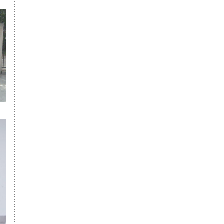
李珊珊
浙江大学
第名
王裕山
天津美术学院
第名
王裕山
西安美术学院
第名
王裕山
中央美术学院
魏茹嫣
第707名名
北京工商大学
魏如嫣
第名
北京印刷学院
魏如嫣
第78名名
北京工业大学
魏茹嫣
第76名名
中央美术学院
第134名名
周玮珊
中央美术学院
刘竹
第135名名
鲁迅美术学院
刘竹
第名
中国传媒大学
刘竹
第50名名
中央美术学院
宋晶晶
第27名名
中央美术学院
富言
第1名
中央美院研究
刘嘉颖
第名
生
中央美院研究
张单
第名
生
中央美术学院
闫妍
第3名
中央美术学院
张拓
第4名
中央美术学院
牛钰淑
第5名
中央美术学院
裴思佳
第157名
北服央美双培
邓荟雯
第名
中央戏剧学院
邓荟雯
第11名
北京工业大学
王露雪
第名
北京电影学院
张敬瑶
第16名
中国传媒大学
张敬瑶
第23名
北京电影学院
杨智慧
第名