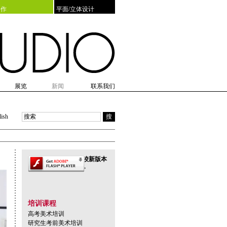
创作
平面/立体设计
展览
新闻
联系我们
训
览
日会
展览预告
毕业合影
展览回顾
新老生见面会
达人秀
lish
搜
此页面上的内容需要较新版本
的 adobe flash player。
培训课程
高考美术培训
研究生考前美术培训