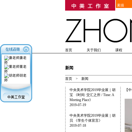
素描
首页
关于我们
课程
高考美术培训
培训历史
教学优势
研究生考前美术培训
在线报名
教学成果
简章
入学
美
廉老
师
董老
新闻
师
胡老
首页
>
新闻
师
中央美术学院2019毕业展｜胡
【中
宝 《时间: 交汇之所 / Time: A
Meeting Place》
2019-07-19
中央美术学院2019毕业展｜胡
贝 《孪生个体宣言》
2019-07-18