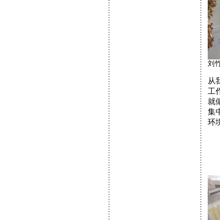
刘竹
从
工
就
集
环