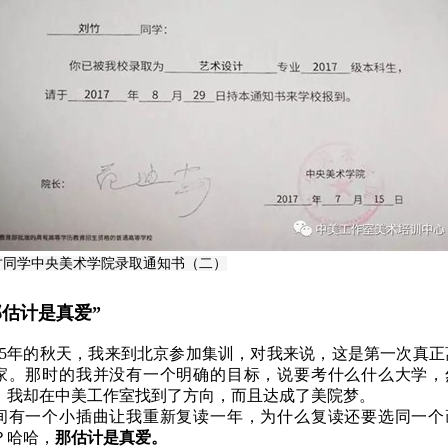
富言
王有炀
丁文
中央美院研究生
美国底特律大学
鲁迅美
广州外
竹
同学
中央美术学院录取通知书（二）
那估计是真爱”
015年的秋天，我来到北京参加集训，对我来说，这是第一次真正
家。那时的我并没有一个明确的目标，说要考什么什么大学，
，我却在中美工作室找到了方向，而且达成了美院梦。
间有一个小插曲让我重新复读一年，为什么复读还要选同一个
？哈哈，
那估计是真爱。