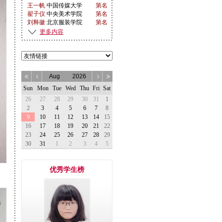
翟子仪
中央美术学院
第名
刘释徽
北京服装学院
第名
刘释徽
清华大学
第名
许洪嘉
香港浸会大学
第名
更多内容
周昱彤
天津商业大学
第名
许彦侬
浙江工商大学
第名
董思含
北京物资学院
第名
杨乔
吉林动画学院
第名
宁可欣
首都师范大学
第名
王闰琦
北京印刷学院
第名
徐星城
深圳大学
第名
查语晨
武汉理工大学
第名
张岱颐
中国传媒大学
第13名名
单莺
北京工业大学
第6名名
刘绮晗
湖北美术学院
第名
刘绮晗
天津美术学院
第名
刘绮晗
北京工业大学
第17名名
爱新觉
中央美术学院
第1名名
罗恒玉
李品翰
硕士
鲁迅美术学院
温心乐
第472名名
优秀学生榜
中央美术学院
第393名名
温心乐
北京化工大学
第名
罗佳其
山东艺术学院
第9名名
罗佳其
中央美术学院
李品翰
第107名名
湖北美术学院
李品翰
第名