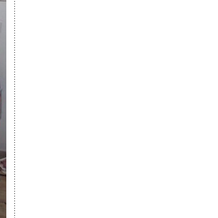
设计学院
中央美术学院
孙 沁
第63名
建筑学院
中央美术学院
文 雯
第117名
设计学院
中央美术学院
张曼蒂
第327名
设计学院
中央美术学院
岳 越
第471名
设计学院
中央美术学院
黄辰雨
第名
设计学院
中央美术学院
马欣伟
第名
设计学院
中央美术学院
张宴玮
第名
设计学院
中央美术学院
陈昱树
第名
设计学院
中央美术学院
蔡锐龙
第名
设计学院
中央美术学院
胡志恒
第名
设计学院
中央美术学院
王诗颖
第名
设计学院
中央美术学院
索丽娅
第名
设计学院
内蒙古师范大
燕泠煊
第名
学
北京理工大学
姜刘晨
第名
北京化工大学
安思怡
第名
四川大学
任 飞
第名
四川美术学院
赵一彤
第名
鲁迅美术学院
李树玉
第名
鲁迅美术学院
张昊玮
第名
西安美术学院
刘黎阳
第名
北京工业大学
沈凌慧
第名
北京工业大学
刘正晨
第名
北京工业大学
徐 竹
第名
北京工业大学
任晓倩
第名
山东艺术学院
张艺瑶
第名
郑州大学
鹿谭笑
第名
北京工业大学
张蕾
第名