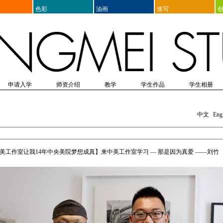
色彩
油画
速写
申请入学
师资介绍
教学
学生作品
学生相册
表格
院附中考前培训
入学须知
师资表
教学思想
出国留学美术培训
入学体检
教师介绍
课程设置
办理入学保险
教辅团队介绍
教学研究
培训项目列表
造型
画室纪实
学生感言
出版物
设计
青少年双语美术培训
参考资料
外出写生
双语国学培训
家长问答
高考动态
生活掠影
其它
文化课培
节日
当前展
生
中文
Eng
美工作室让我14年中央美院梦想成真】来中美工作室学习 — 那是因为真爱 ——刘竹