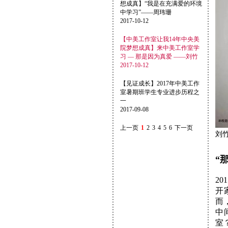
想成真】“我是在充满爱的环境
中学习”——周玮珊
2017-10-12
【中美工作室让我14年中央美
院梦想成真】来中美工作室学
习 — 那是因为真爱 ——刘竹
2017-10-12
【见证成长】2017年中美工作
室暑期班学生专业进步历程之
一
2017-09-08
上一页
1
2
3
4
5
6
下一页
刘
“
2
开
而
中
室