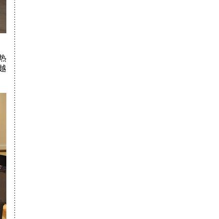
广州美院/北
张辰
第名
京理工大学
中央美术学院
吴钰
第名
北京舞蹈学院
徐思飞
第名
中国美术学院
姚喜山
第名
中央民族大学
刘一鸣
第名
吉林师范大学
郑舒文
第名
热
大连工业大学
陈璐
第名
（文化课516
北京航空航天
李雅橦
第名
越
分）
大学
北京工商大学
韩京耀
第名
中央民族大学
杜嘉榕
第名
北京舞蹈学院
韩京耀
第名
中央民族大学
王瓅禾
第名
芝加哥艺术学
许晓娟
第名
院
美国俄勒冈大
陈大鹏
第名
学
北京工业大学
陈大鹏
第58名
北京服装学院
陈大鹏
第32名
湖北美术学院
陈大鹏
第名
西安美术学院
王思聪
第名
西南交通大学
王思聪
第名
中国美术学院
广欢
第名
北京服装学院
广欢
第名
南京艺术学院
广欢
第名
湖北美术学院
王峥
第名
鲁迅美术学院
陈芷韵
第名
浙江理工大学
陈芷韵
第名
北京服装学院
杨黄伟
第189名