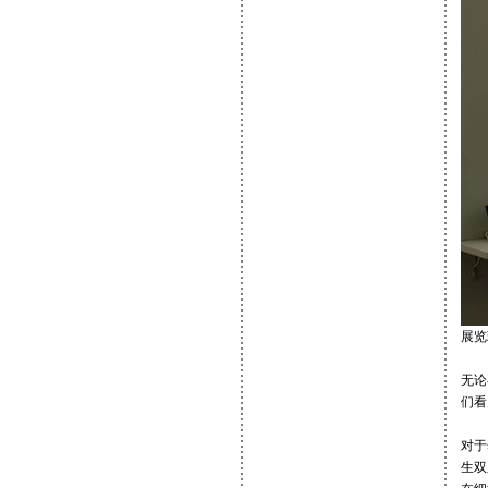
展览
无论
们看
对于
生双