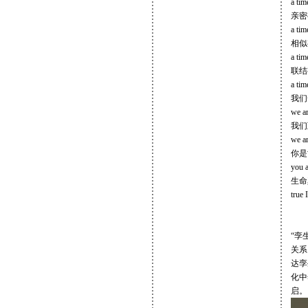
a tim
亲密
a tim
相似
a tim
联结
a tim
我们
we ar
我们
we ar
你是
you a
生命
true 
“孪
关系
达孪
化中
启。