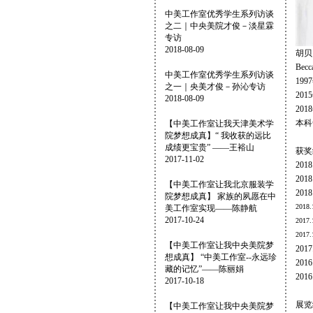
中美工作室优秀学生系列访谈
之二｜中央美院才俊－淡星霖
专访
2018-08-09
胡贝
Becc
中美工作室优秀学生系列访谈
19
之一｜央美才俊－孙沁专访
20
2018-08-09
20
本科
【中美工作室让我天津美术学
院梦想成真】“ 我收获的远比
成绩更宝贵” ——王裕山
获奖
2017-11-02
201
20
【中美工作室让我北京服装学
20
院梦想成真】 家族的夙愿在中
20
美工作室实现——陈静航
2017-10-24
201
201
【中美工作室让我中央美院梦
20
想成真】 “中美工作室--永远珍
20
藏的记忆”——陈丽娟
20
2017-10-18
展览
【中美工作室让我中央美院梦