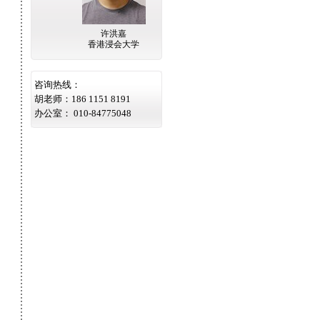
刘航宇
北京服装学院
第名
王沛尧
扬州大学
第名
王沛尧
四川美术学院
第名
释徽
许洪嘉
周昱彤
许彦侬
王沛尧
天津美术学院
第名
大学
香港浸会大学
天津商业大学
浙江工商大学
王宁
武汉纺织大学
第名
装学院
王宁
鲁迅美术学院
第名
王宁
中国传媒大学
第名
咨询热线：
沈一飞
东北电力大学
第名
胡老师：186 1151 8191
赵晨彤
意大利国立美
第名
办公室： 010-84775048
赵晨彤
术学院
中国戏曲学院
第名
陈梦蝶
鲁迅美术学院
第名
陈梦蝶
北京服装学院
第名
廖泽渊
四川美术学院
第名
丁醉
北京服装学院
第名
褚思遥
天津理工大学
第名
褚思遥
北京服装学院
第名
褚思遥
鲁迅美术学院
第名
李珊珊
浙江大学
第名
王裕山
天津美术学院
第名
王裕山
西安美术学院
第名
王裕山
中央美术学院
魏茹嫣
第707名名
北京工商大学
魏如嫣
第名
北京印刷学院
魏如嫣
第78名名
北京工业大学
魏茹嫣
第76名名
中央美术学院
第134名名
周玮珊
中央美术学院