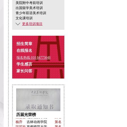
美院附中考前培训
出国留学美术培训
青少年双语美术培训
文化课培训
更多培训项目
招生简章
在线报名
报名热线 010 84775048
学生感言
家长问答
历届光荣榜
杨乔
吉林动画学院
第名
宁可欣
首都师范大学
第名