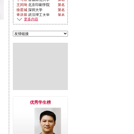
王闰琦
北京印刷学院
第名
徐星城
深圳大学
第名
查语晨
武汉理工大学
第名
张岱颐
中国传媒大学
第13名名
更多内容
单莺
北京工业大学
第6名名
刘绮晗
湖北美术学院
第名
刘绮晗
天津美术学院
第名
刘绮晗
北京工业大学
第17名名
爱新觉
中央美术学院
第1名名
罗恒玉
李品翰
硕士
鲁迅美术学院
温心乐
第472名名
中央美术学院
第393名名
温心乐
北京化工大学
第名
罗佳其
山东艺术学院
第9名名
罗佳其
中央美术学院
李品翰
第107名名
湖北美术学院
李品翰
第名
东华大学
李品翰
第名
中央美术学院
第107名名
胡梦怡
上海东华大学
第名
优秀学生榜
杨晔
南通大学
第名
谢自清
苏州大学
第名
丁文雨
广州外国语大
第名
凡
蓸雨阳
学
沈阳航空航天
第名
王天宇
大学
北方工业大学
第名
陈静航
北京服装学院
第名