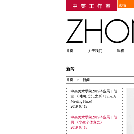
素描
首页
关于我们
课程
高考美术培训
培训历史
教学优势
研究生考前美术培训
在线报名
教学成果
简章
入学
美
新闻
首页
>
新闻
中央美术学院2019毕业展｜胡
宝 《时间: 交汇之所 / Time: A
Meeting Place》
2019-07-19
中央美术学院2019毕业展｜胡
贝 《孪生个体宣言》
2019-07-18