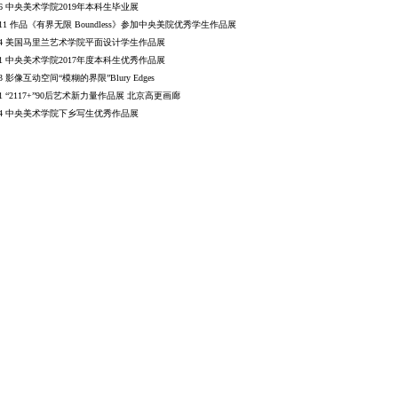
9.6 中央美术学院2019年本科⽣毕业展
8.11 作品《有界⽆限 Boundless》参加中央美院优秀学⽣作品展
李诺菁
龚冀蒙
王一帆
刘
18.4 美国马里兰艺术学院平面设计学生作品展
英国邓迪大学
北京服装学院
中国传媒大学
清华
8.1 中央美术学院2017年度本科生优秀作品展
四川美术学院
北京服
7.3 影像互动空间“模糊的界限”Blury Edges
7.1 “2117+”90后艺术新⼒量作品展 北京高更画廊
6.4 中央美术学院下乡写生优秀作品展