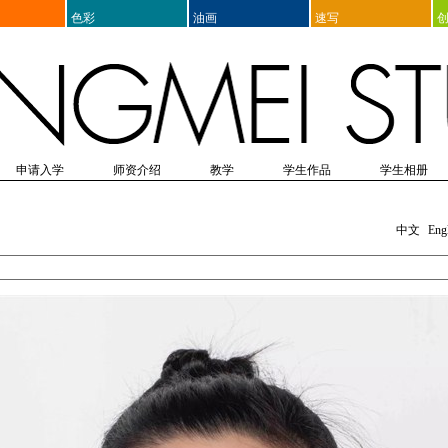
色彩
油画
速写
申请入学
师资介绍
教学
学生作品
学生相册
表格
院附中考前培训
入学须知
师资表
教学思想
出国留学美术培训
入学体检
教师介绍
课程设置
办理入学保险
教辅团队介绍
教学研究
培训项目列表
造型
画室纪实
学生感言
出版物
设计
青少年双语美术培训
参考资料
外出写生
双语国学培训
家长问答
高考动态
生活掠影
其它
文化课培
节日
当前展
生
中文
Eng