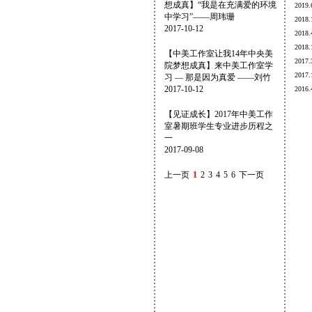
想成真】“我是在充满爱的环境
201
中学习”——周玮珊
201
2017-10-12
富言
王有炀
丁文雨凡
20
中央美院研究生
美国底特律大学
鲁迅美术学院
201
【中美工作室让我14年中央美
广州外国语学院
201
院梦想成真】来中美工作室学
201
习 — 那是因为真爱 ——刘竹
2017-10-12
201
【见证成长】2017年中美工作
室暑期班学生专业进步历程之
一
2017-09-08
上一页
1
2
3
4
5
6
下一页