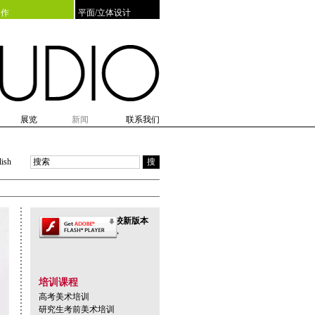
创作
平面/立体设计
展览
新闻
联系我们
训
览
日会
展览预告
毕业合影
展览回顾
新老生见面会
达人秀
lish
搜
此页面上的内容需要较新版本
的 adobe flash player。
培训课程
高考美术培训
研究生考前美术培训